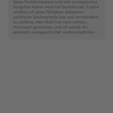
Seine Fachkompetenz und sein strategisches
G
Vorgehen haben mich tief beeindruckt. Zudem
p
schätze ich seine Fähigkeit, komplexe
s
juristische Sachverhalte klar und verständlich
b
zu erklären. Herr Roth hat mein vollstes
g
Vertrauen gewonnen, und ich würde ihn
jederzeit uneingeschränkt weiterempfehlen.