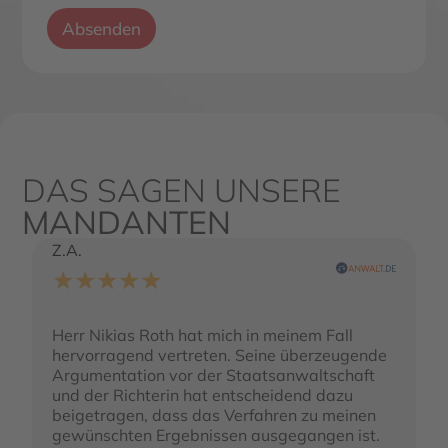
n
l
s
Absenden
-
c
A
h
d
u
r
t
e
z
s
*
s
e
DAS SAGEN UNSERE
N
a
MANDANTEN
c
h
Z.A.
A
r
★
★
★
★
★
i
c
h
Herr Nikias Roth hat mich in meinem Fall
H
t
N
hervorragend vertreten. Seine überzeugende
m
a
Argumentation vor der Staatsanwaltschaft
i
m
und der Richterin hat entscheidend dazu
n
e
beigetragen, dass das Verfahren zu meinen
b
gewünschten Ergebnissen ausgegangen ist.
z