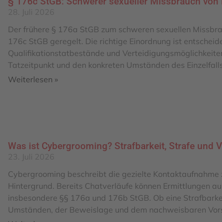
§ 176c StGB: Schwerer sexueller Missbrauch von 
28. Juli 2026
Der frühere § 176a StGB zum schweren sexuellen Missbrau
176c StGB geregelt. Die richtige Einordnung ist entscheid
Qualifikationstatbestände und Verteidigungsmöglichkeiten 
Tatzeitpunkt und den konkreten Umständen des Einzelfall
Weiterlesen »
Was ist Cybergrooming? Strafbarkeit, Strafe und 
23. Juli 2026
Cybergrooming beschreibt die gezielte Kontaktaufnahme z
Hintergrund. Bereits Chatverläufe können Ermittlungen au
insbesondere §§ 176a und 176b StGB. Ob eine Strafbarkei
Umständen, der Beweislage und dem nachweisbaren Vors