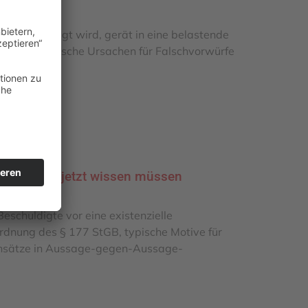
B beschuldigt wird, gerät in eine belastende
ordnung, typische Ursachen für Falschvorwürfe
schuldigte jetzt wissen müssen
eschuldigte vor eine existenzielle
ordnung des § 177 StGB, typische Motive für
ansätze in Aussage-gegen-Aussage-