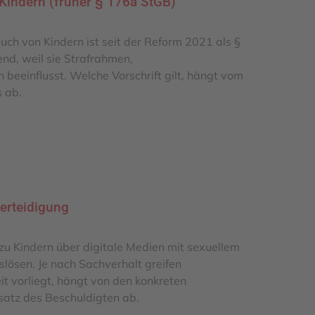
Kindern (früher § 176a StGB)
ch von Kindern ist seit der Reform 2021 als §
end, weil sie Strafrahmen,
beeinflusst. Welche Vorschrift gilt, hängt vom
s ab.
Verteidigung
u Kindern über digitale Medien mit sexuellem
slösen. Je nach Sachverhalt greifen
t vorliegt, hängt von den konkreten
atz des Beschuldigten ab.