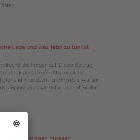
risten.
che Lage und was jetzt zu tun ist
rafrechtliche Fragen auf. Dieser Beitrag
iten des Jugendstrafrechts, mögliche
gter und ihrer Eltern. Erfahren Sie, warum
rteidigungsstrategie entscheidend für den
as Sie jetzt wissen müssen