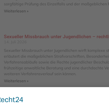
sorgfältige Prüfung des Einzelfalls und der maßgeblichen F
Weiterlesen »
Sexueller Missbrauch unter Jugendlichen – rechtli
14. Juli 2026
Sexueller Missbrauch unter Jugendlichen wirft komplexe st
erläutert die maßgeblichen Strafvorschriften, Besonderhe
Verfahrensabläufe sowie die Rechte jugendlicher Beschuldi
frühzeitige anwaltliche Beratung und eine durchdachte Ve
weiteren Verfahrensverlauf sein können.
Weiterlesen »
Zu Unrecht beschuldigt: Sexuelle Be­lästigung – w